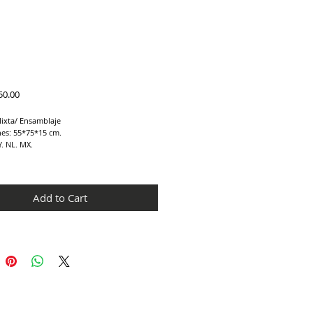
Price
50.00
Mixta/ Ensamblaje
es: 55*75*15 cm.
. NL. MX.
Add to Cart