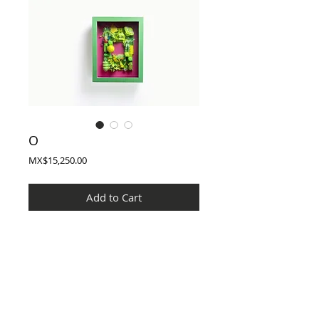
O
Price
MX$15,250.00
Add to Cart
Técnica : Mixta/ Ensamblaje
Dimensiones: 43*35*15 cm.
Lugar: MTY. NL. MX.
Año: 2023