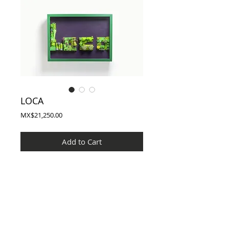
LOCA
Price
MX$21,250.00
Add to Cart
Técnica : Mixta/ Ensamblaje
Dimensiones: 55*75*15 cm.
Lugar: MTY. NL. MX.
Año: 2023